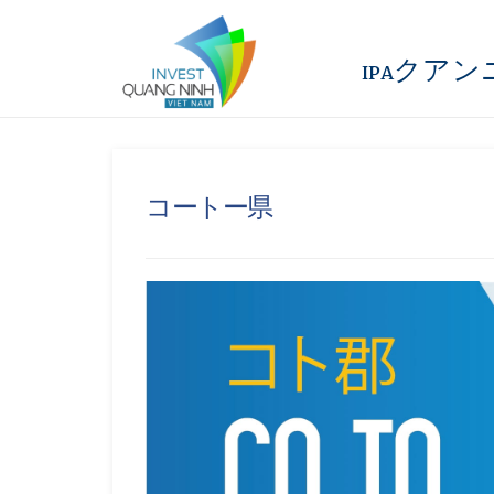
IPAクア
コートー県