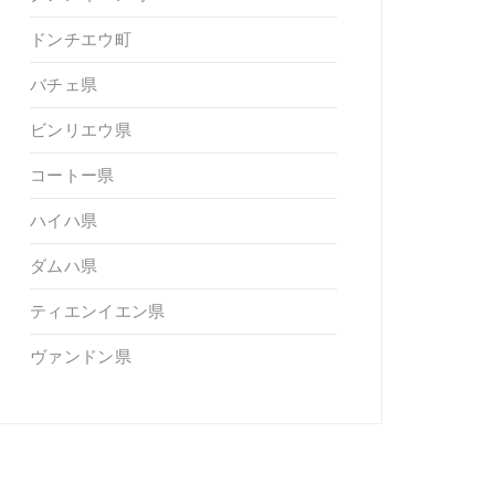
ドンチエウ町
バチェ県
ビンリエウ県
コートー県
ハイハ県
ダムハ県
ティエンイエン県
ヴァンドン県