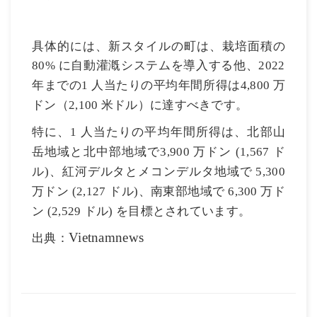
具体的には、新スタイルの町は、栽培面積の
に自動灌漑システムを導入する他、
80%
2022
年までの
人当たりの平均年間所得は
万
1
4,800
ドン（
米ドル）に達すべきです。
2,100
特に、
人当たりの平均年間所得は、北部山
1
岳地域と北中部地域で
万ドン
ド
3,900
(1,567
ル
、紅河デルタとメコンデルタ地域で
)
5,300
万ドン
ドル
、南東部地域で
万ド
(2,127
)
6,300
ン
ドル
を目標とされています。
(2,529
)
出典：
Vietnamnews