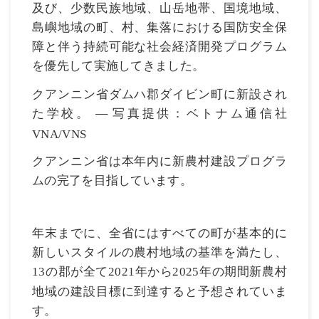
及び、少数民族地域、山岳地帯、国境地域、
島嶼地域の町、村、集落における国防安全保
障と伴う持続可能な社会経済開発プログラム
を優先して実施してきました。
クアンニン省ダムハ郡ダイビン町に新設され
た学校。
—
写真提供：ベトナム通信社
VNA/VNS
クアンニン省は本年内に新農村建設プログラ
ムの完了を目指しています。
年末までに、全省にはすべての町が基本的に
新しいスタイルの農村地域の基準を満たし、
の郡が全て
年から
年の期間新農村
13
2021
2025
地域の建設目標に到達すると予想されていま
す。