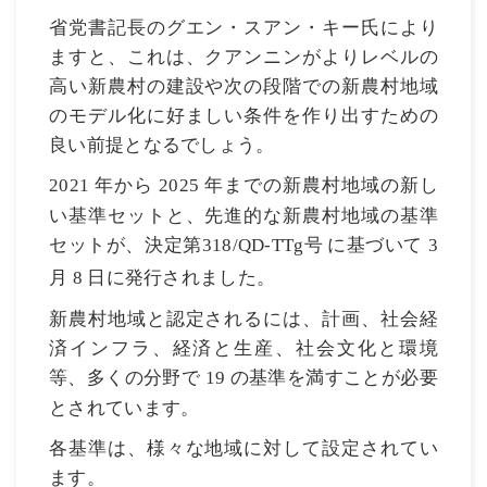
省党書記長のグエン・スアン・キー氏により
ますと、これは、クアンニンがよりレベルの
高い新農村の建設や次の段階での新農村地域
のモデル化に好ましい条件を作り出すための
良い前提となるでしょう。
年から
年までの新農村地域の新し
2021
2025
い基準セットと、先進的な新農村地域の基準
セットが、決定第
号
に基づいて
318/QD-TTg
3
月
日に発行されました。
8
新農村地域と認定されるには、計画、社会経
済インフラ、経済と生産、社会文化と環境
等、多くの分野で
の基準を満すことが必要
19
とされています。
各基準は、様々な地域に対して設定されてい
ます。