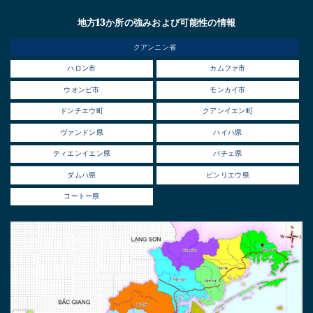
地方13か所の強みおよび可能性の情報
クアンニン省
ハロン市
カムファ市
ウオンビ市
モンカイ市
ドンチエウ町
クアンイエン町
ヴァンドン県
ハイハ県
ティエンイエン県
バチェ県
ダムハ県
ビンリエウ県
コートー県