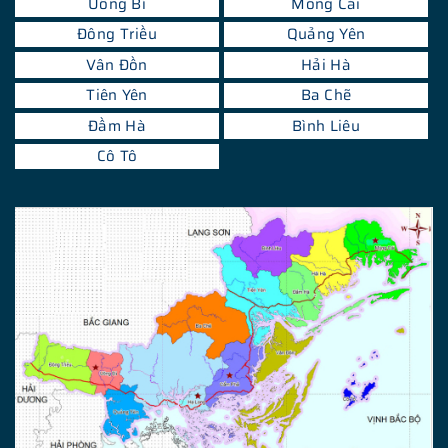
Uông Bí
Móng Cái
Đông Triều
Quảng Yên
Vân Đồn
Hải Hà
Tiên Yên
Ba Chẽ
Đầm Hà
Bình Liêu
Cô Tô