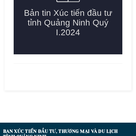
BAN XÚC TIẾN ĐẦU TƯ, THƯƠNG MẠI VÀ DU LỊCH