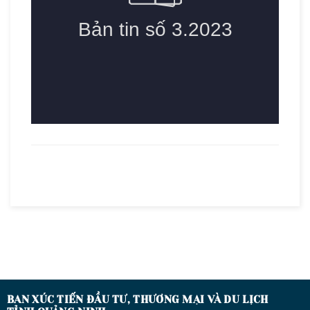
BAN XÚC TIẾN ĐẦU TƯ, THƯƠNG MẠI VÀ DU LỊCH