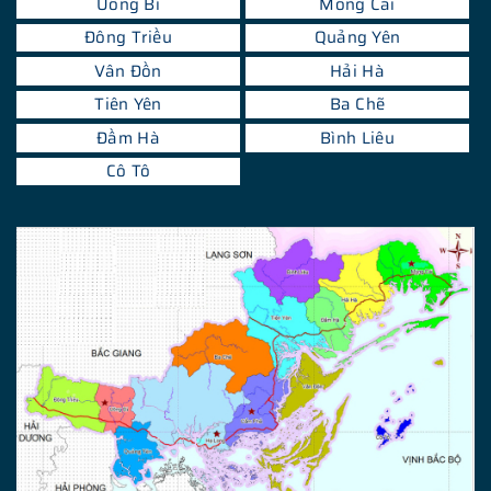
Uông Bí
Móng Cái
Đông Triều
Quảng Yên
Vân Đồn
Hải Hà
Tiên Yên
Ba Chẽ
Đầm Hà
Bình Liêu
Cô Tô