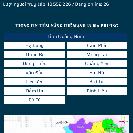
Lượt người truy cập: 13,552,226 / Đang online: 26
THÔNG TIN TIỀM NĂNG THẾ MẠNH 13 ĐỊA PHƯƠNG
Tỉnh Quảng Ninh
Hạ Long
Cẩm Phả
Uông Bí
Móng Cái
Đông Triều
Quảng Yên
Vân Đồn
Hải Hà
Tiên Yên
Ba Chẽ
Đầm Hà
Bình Liêu
Cô Tô