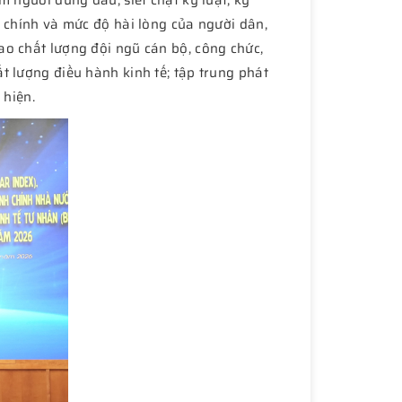
 người đứng đầu; siết chặt kỷ luật, kỷ
h chính và mức độ hài lòng của người dân,
ao chất lượng đội ngũ cán bộ, công chức,
t lượng điều hành kinh tế; tập trung phát
 hiện.