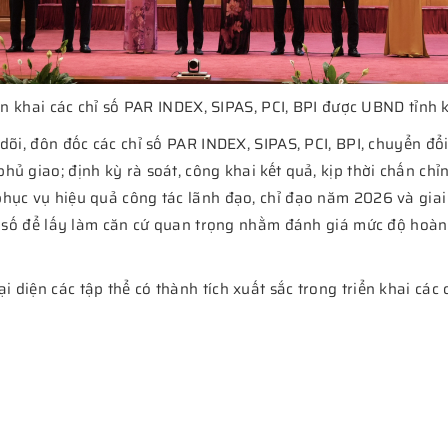
iển khai các chỉ số PAR INDEX, SIPAS, PCI, BPI được UBND tỉnh
dõi, đôn đốc các chỉ số PAR INDEX, SIPAS, PCI, BPI, chuyển đổi
ủ giao; định kỳ rà soát, công khai kết quả, kịp thời chấn chỉ
phục vụ hiệu quả công tác lãnh đạo, chỉ đạo năm 2026 và gia
hỉ số để lấy làm căn cứ quan trọng nhằm đánh giá mức độ hoàn
diện các tập thể có thành tích xuất sắc trong triển khai các c