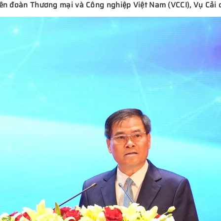
iên đoàn Thương mại và Công nghiệp Việt Nam (VCCI), Vụ Cải c