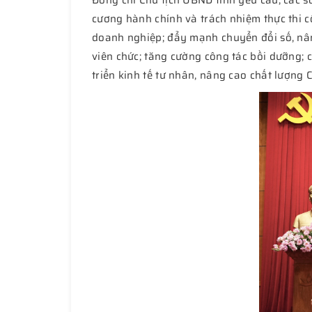
Đồng chí Chủ tịch UBND tỉnh yêu cầu, các sở
cương hành chính và trách nhiệm thực thi c
doanh nghiệp; đẩy mạnh chuyển đổi số, nâng
viên chức; tăng cường công tác bồi dưỡng; 
triển kinh tế tư nhân, nâng cao chất lượng C