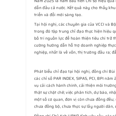
Năm 2025 là năm đầu tiên Chỉ số hiệu quả 
dẫn đầu cả nước. Kết quả này cho thấy khu v
triển và đổi mới sáng tạo.
Tại hội nghị, các chuyên gia của VCCI và Bộ
trong đó tập trung chỉ đạo thực hiện hiệu q
bố trí nguồn lực để hoàn thiện tiêu chí trở
cường hướng dẫn hỗ trợ doanh nghiệp thực h
nghiệp, nhất là về vốn, thị trường đầu ra; 
Phát biểu chỉ đạo tại hội nghị, đồng chí Bù
các chỉ số PAR INDEX, SIPAS, PCI, BPI năm 2
vụ cải cách hành chính, cải thiện môi trường
thật sự chặt chẽ; việc phân tích, dự báo, n
một số cơ quan, đơn vị còn chưa đồng đều; 
chưa đồng bộ, chưa thực sự lấy người dân,