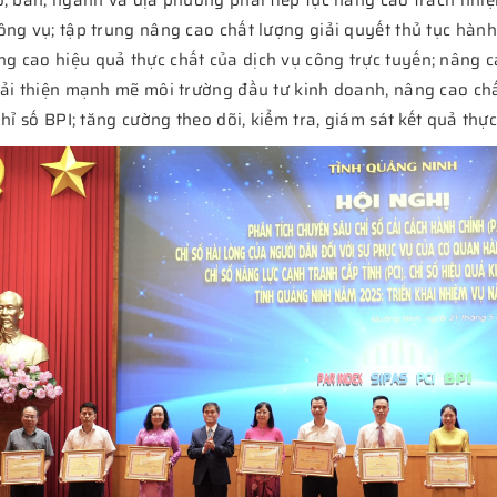
, ban, ngành và địa phương phải tiếp tục nâng cao trách nhiệm
ông vụ; tập trung nâng cao chất lượng giải quyết thủ tục hàn
 cao hiệu quả thực chất của dịch vụ công trực tuyến; nâng c
cải thiện mạnh mẽ môi trường đầu tư kinh doanh, nâng cao chấ
hỉ số BPI; tăng cường theo dõi, kiểm tra, giám sát kết quả thực