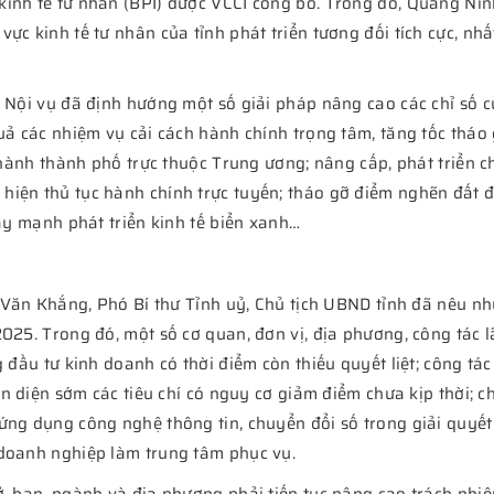
kinh tế tư nhân (BPI) được VCCI công bố. Trong đó, Quảng Nin
ực kinh tế tư nhân của tỉnh phát triển tương đối tích cực, nh
 Nội vụ đã định hướng một số giải pháp nâng cao các chỉ số củ
uả các nhiệm vụ cải cách hành chính trọng tâm, tăng tốc tháo 
 thành thành phố trực thuộc Trung ương; nâng cấp, phát triển 
iện thủ tục hành chính trực tuyến; tháo gỡ điểm nghẽn đất đa
đẩy mạnh phát triển kinh tế biển xanh…
i Văn Khắng, Phó Bí thư Tỉnh uỷ, Chủ tịch UBND tỉnh đã nêu nhữ
025. Trong đó, một số cơ quan, đơn vị, địa phương, công tác l
 đầu tư kinh doanh có thời điểm còn thiếu quyết liệt; công tác
hận diện sớm các tiêu chí có nguy cơ giảm điểm chưa kịp thời; 
ứng dụng công nghệ thông tin, chuyển đổi số trong giải quyết
 doanh nghiệp làm trung tâm phục vụ.