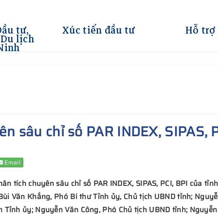
Đầu tư,
Xúc tiến đầu tư
Hỗ trợ
Du lịch
Ninh
ên sâu chỉ số PAR INDEX, SIPAS, P
Email
hân tích chuyên sâu chỉ số PAR INDEX, SIPAS, PCI, BPI của tỉ
 Bùi Văn Khắng, Phó Bí thư Tỉnh ủy, Chủ tịch UBND tỉnh; Ngu
n Tỉnh ủy; Nguyễn Văn Công, Phó Chủ tịch UBND tỉnh; Nguyễn