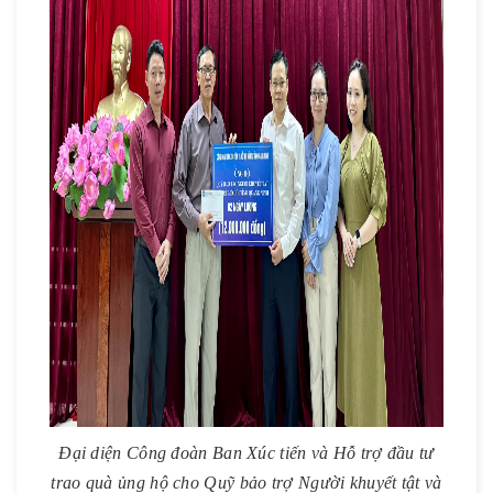
Đại diện Công đoàn Ban Xúc tiến và Hỗ trợ đầu tư
trao quà ủng hộ cho Quỹ bảo trợ Người khuyết tật và