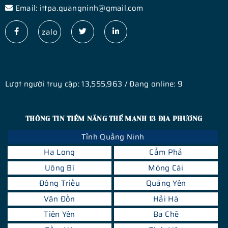
Email: ittpa.quangninh@gmail.com
zalo
Lượt người truy cập: 13,555,963 / Đang online: 9
THÔNG TIN TIỀM NĂNG THẾ MẠNH 13 ĐỊA PHƯƠNG
Tỉnh Quảng Ninh
Hạ Long
Cẩm Phả
Uông Bí
Móng Cái
Đông Triều
Quảng Yên
Vân Đồn
Hải Hà
Tiên Yên
Ba Chẽ