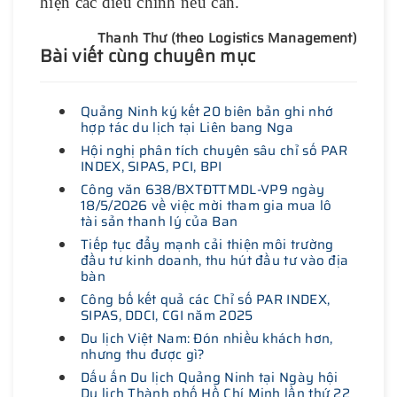
hiện các điều chỉnh nếu cần.
Thanh Thư (theo Logistics Management)
Bài viết cùng chuyên mục
Quảng Ninh ký kết 20 biên bản ghi nhớ
hợp tác du lịch tại Liên bang Nga
Hội nghị phân tích chuyên sâu chỉ số PAR
INDEX, SIPAS, PCI, BPI
Công văn 638/BXTĐTTMDL-VP9 ngày
18/5/2026 về việc mời tham gia mua lô
tài sản thanh lý của Ban
Tiếp tục đẩy mạnh cải thiện môi trường
đầu tư kinh doanh, thu hút đầu tư vào địa
bàn
Công bố kết quả các Chỉ số PAR INDEX,
SIPAS, DDCI, CGI năm 2025
Du lịch Việt Nam: Đón nhiều khách hơn,
nhưng thu được gì?
Dấu ấn Du lịch Quảng Ninh tại Ngày hội
Du lịch Thành phố Hồ Chí Minh lần thứ 22