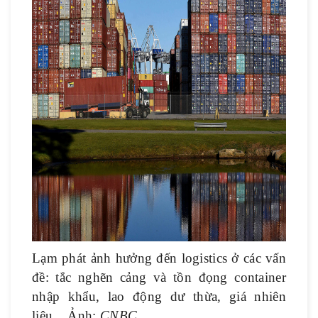
Lạm phát ảnh hưởng đến logistics ở các vấn
đề: tắc nghẽn cảng và tồn đọng container
nhập khẩu, lao động dư thừa, giá nhiên
liệu... Ảnh:
CNBC