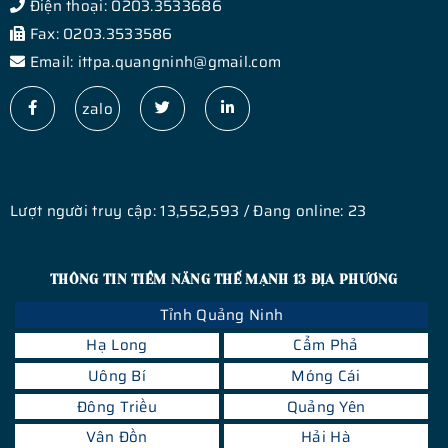
Điện thoại: 0203.3533686
Fax: 0203.3533586
Email: ittpa.quangninh@gmail.com
zalo
Lượt người truy cập: 13,552,593 / Đang online: 23
THÔNG TIN TIỀM NĂNG THẾ MẠNH 13 ĐỊA PHƯƠNG
Tỉnh Quảng Ninh
Hạ Long
Cẩm Phả
Uông Bí
Móng Cái
Đông Triều
Quảng Yên
Vân Đồn
Hải Hà