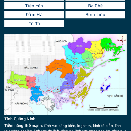
Tiên Yên
Ba Chẽ
Đầm Hà
Bình Liêu
Cô Tô
Tỉnh Quảng Ninh
Tiềm năng thế mạnh:
Lĩnh vực cảng biển, logistics, kinh tế biển, lĩnh
vực công nghiệp, lĩnh vực du lịch, dịch vụ, lĩnh vực nông nghiệp, giáo dục