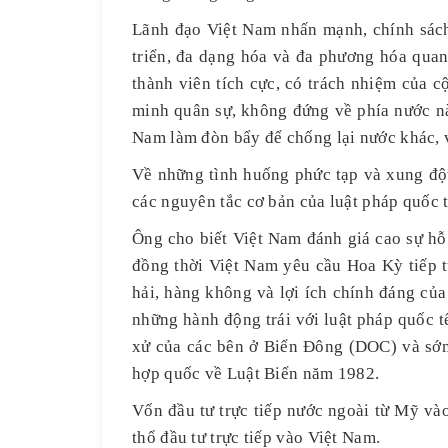
Lãnh đạo Việt Nam nhấn mạnh, chính sách 
triển, đa dạng hóa và đa phương hóa quan 
thành viên tích cực, có trách nhiệm của 
minh quân sự, không đứng về phía nước nà
Nam làm đòn bẩy để chống lại nước khác, v
Về những tình huống phức tạp và xung đột
các nguyên tắc cơ bản của luật pháp quốc 
Ông cho biết Việt Nam đánh giá cao sự hỗ
đồng thời Việt Nam yêu cầu Hoa Kỳ tiếp t
hải, hàng không và lợi ích chính đáng củ
những hành động trái với luật pháp quốc t
xử của các bên ở Biển Đông (DOC) và sớm
hợp quốc về Luật Biển năm 1982.
Vốn đầu tư trực tiếp nước ngoài từ Mỹ và
thổ đầu tư trực tiếp vào Việt Nam.