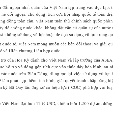
đối ngoại nhất quán của Việt Nam tập trung vào độc lập, tự
hệ đối ngoại; chủ động, tích cực hội nhập quốc tế toàn diện.
cộng đồng toàn cầu. Việt Nam tuân thủ chính sách quốc phòn
y để chống nước khác, không đặt căn cứ quân sự của nước n
à không sử dụng vũ lực hoặc đe dọa sử dụng vũ lực trong qu
 quốc tế, Việt Nam mong muốn các bên đối thoại và giải quy
tế và Hiến chương Liên hợp quốc.
 trợ của Hoa Kỳ dành cho Việt Nam và lập trường của ASEA
ục hỗ trợ và đóng góp tích cực vào thúc đẩy hòa bình, an ni
a các nước trên Biển Đông, đi ngược lại việc sử dụng vũ lực
ế làm phức tạp thêm tình hình, giải quyết tranh chấp bằng bi
 ký Bộ Quy tắc ứng xử có hiệu lực ( COC) phù hợp với luật
o Việt Nam đạt hơn 11 tỷ USD, chiếm hơn 1.200 dự án, đứng 