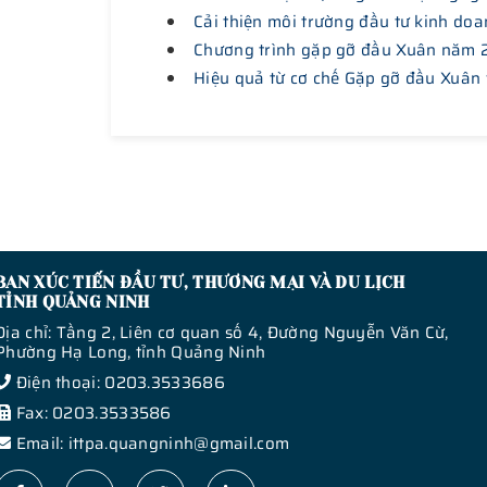
Cải thiện môi trường đầu tư kinh doa
Chương trình gặp gỡ đầu Xuân năm
Hiệu quả từ cơ chế Gặp gỡ đầu Xuân 
BAN XÚC TIẾN ĐẦU TƯ, THƯƠNG MẠI VÀ DU LỊCH
TỈNH QUẢNG NINH
Địa chỉ: Tầng 2, Liên cơ quan số 4, Đường Nguyễn Văn Cừ,
Phường Hạ Long, tỉnh Quảng Ninh
Điện thoại: 0203.3533686
Fax: 0203.3533586
Email: ittpa.quangninh@gmail.com