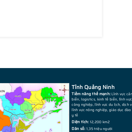
Tỉnh Quảng Ninh
Tiềm năng thế mạnh:
Lĩnh vực cả
biển, logistics, kinh tế biển, lĩnh vự
công nghiệp, lĩnh vực du lịch, dịch v
lĩnh vực nông nghiệp, giáo dục đào 
y tế
Diện tích:
12,200 km2
Dân số:
1,35 triệu người