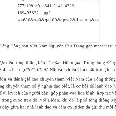
Đảng Cộng sản Việt Nam Nguyễn Phú Trọng gặp mặt tại trụ
ược nêu trong thông báo của Ban Đối ngoại Trung ương Đảng
den, hai người đã tới Hà Nội vào chiều Chủ nhật trong hai 
 đón và đánh giá cao chuyến thăm Việt Nam của Tổng thống
ằng chuyến thăm có ý nghĩa đặc biệt, là cơ hội để lãnh đạo h
 vì lợi ích của người dân, góp phần vào hòa bình, hợp tác và
p trong cuộc trao đổi với Biden, khi đó là phó tổng thống 
n đây giữa hai nhà lãnh đạo và cảm ơn Biden đã gửi thư mời 