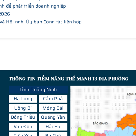
nh để phát triển doanh nghiệp
 2026
và Hội nghị Ủy ban Công tác liên hợp
THÔNG TIN TIỀM NĂNG THẾ MẠNH 13 ĐỊA PHƯƠNG
Tỉnh Quảng Ninh
Hạ Long
Cẩm Phả
Uông Bí
Móng Cái
Đông Triều
Quảng Yên
Vân Đồn
Hải Hà
Tiên Yên
Ba Chẽ