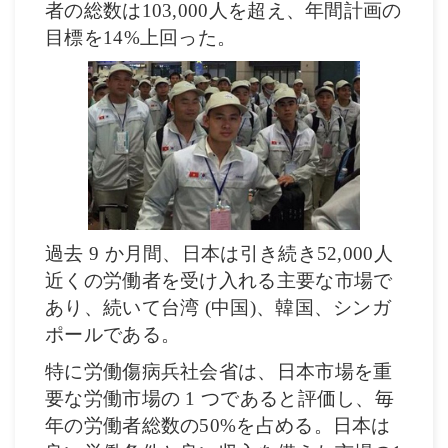
者の総数は
103,000
人を超え、年間計画の
目標を
14%
上回った。
過去
9
か月間、日本は引き続き
52,000
人
近くの労働者を受け入れる主要な市場で
あり、続いて台湾
(
中国
)
、韓国、シンガ
ポールである。
特に労働傷病兵社会省は、日本市場を重
要な労働市場の
1
つであると評価し、毎
年の労働者総数の
50%
を占める。日本は