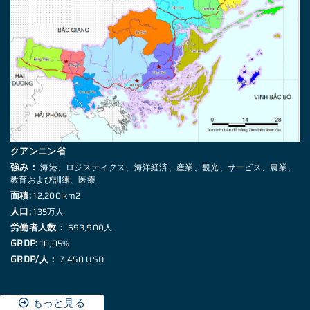
クアンニン省
強み：
海港、ロジスティクス、海洋経済、産業、観光、サービス、農業、
教育および訓練、医療
面積:
12,200 km2
人口:
135万人
労働者人数：
693,900人
GRDP:
10,05%
GRDP/人：
7,450 USD
もっと見る