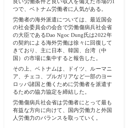
良い労働条件と良い収入を備えた市場の
1
つで、ベトナム労働者に人気がある。
労働者の海外派遣については、最近国会
の社会委員会の会合で労働傷病兵社会省
の大臣である
Dao Ngoc Dung
氏は
2022
年
の契約による海外労働は徐々に回復して
きており、主に日本、韓国、台湾（中
国）の市場に集中すると報告した。
その上、ベトナムは、ドイツ、ルーマニ
ア、チェコ、ブルガリアなど一部のヨー
ロッパ諸国と働くために労働者を派遣す
るための協力協定を締結した。
労働傷病兵社会省は労働者にとって最も
有益な方向に向けて、国内労働力と外国
人労働力のバランスを取っていく。