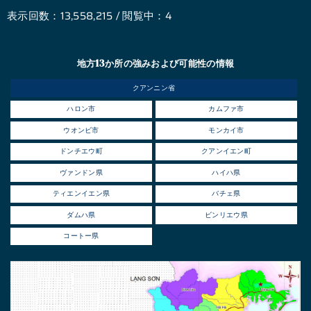
表示回数：13,558,215 / 閲覧中：4
地方13か所の強みおよび可能性の情報
クアンニン省
ハロン市
カムファ市
ウオンビ市
モンカイ市
ドンチエウ町
クアンイエン町
ヴァンドン県
ハイハ県
ティエンイエン県
バチェ県
ダムハ県
ビンリエウ県
コートー県