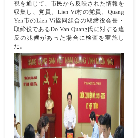
視を通じて、市民から反映された情報を
収集し、党員、
村の党員、
Lien Vi
Quang
市の
協同組合の取締役会長・
Yen
Lien Vi
取締役である
氏に対する違
Do Van Quang
反の兆候があった場合に検査を実施し
た。