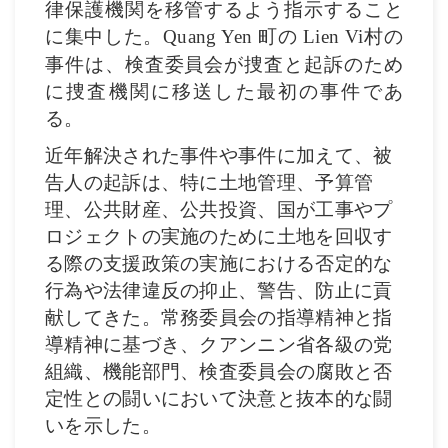
律保護機関を移管するよう指示すること
に集中した。
町の
村の
Quang Yen
Lien Vi
事件は、検査委員会が捜査と起訴のため
に捜査機関に移送した最初の事件であ
る。
近年解決された事件や事件に加えて、被
告人の起訴は、特に土地管理、予算管
理、公共財産、公共投資、国が工事やプ
ロジェクトの実施のために土地を回収す
る際の支援政策の実施における否定的な
行為や法律違反の抑止、警告、防止に貢
献してきた。常務委員会の指導精神と指
導精神に基づき、クアンニン省各級の党
組織、機能部門、検査委員会の腐敗と否
定性との闘いにおいて決意と抜本的な闘
いを示した。