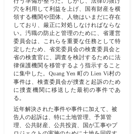
行う準備が整った。しかし、法律の抜け
穴を利用して利益を上げ、国有財産を横
領する機関や団体、人物はいまだに存在
しており、厳正に対処しなければならな
い。汚職の防止と管理のために、省運営
委員会は、これらを重要な任務として特
定したため、省党委員会の検査委員会と
省の検査官に、調査を検討するために法
律保護機関を移管するよう指示すること
に集中した。
町の
村の
Quang Yen
Lien Vi
事件は、検査委員会が捜査と起訴のため
に捜査機関に移送した最初の事件であ
る。
近年解決された事件や事件に加えて、被
告人の起訴は、特に土地管理、予算管
理、公共財産、公共投資、国が工事やプ
ロジェクトの実施のために土地を回収す