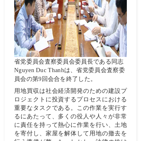
省党委員会査察委員会委員長である同志
は、省党委員会査察委
Nguyen Duc Thanh
員会の第
回会合を終了した。
9
用地買収は社会経済開発のための建設プ
ロジェクトに投資するプロセスにおける
重要なタスクである。この作業を実行す
るにあたって、多くの役人や人々が非常
に責任を持って熱心に作業を行い、土地
を寄付し、家屋を解体して用地の撤去を