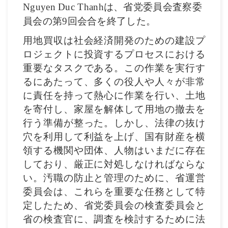
は、省党委員会査察委
Nguyen Duc Thanh
員会の第
回会合を終了した。
9
用地買収は社会経済開発のための建設プ
ロジェクトに投資するプロセスにおける
重要なタスクである。この作業を実行す
るにあたって、多くの役人や人々が非常
に責任を持って熱心に作業を行い、土地
を寄付し、家屋を解体して用地の撤去を
行う準備が整った。しかし、法律の抜け
穴を利用して利益を上げ、国有財産を横
領する機関や団体、人物はいまだに存在
しており、厳正に対処しなければならな
い。汚職の防止と管理のために、省運営
委員会は、これらを重要な任務として特
定したため、省党委員会の検査委員会と
省の検査官に、調査を検討するために法