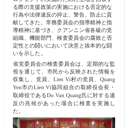
る際の支援政策の実施における否定的な
行為や法律違反の抑止、警告、防止に貢
献してきた。常務委員会の指導精神と指
導精神に基づき、クアンニン省各級の党
組織、機能部門、検査委員会の腐敗と否
定性との闘いにおいて決意と抜本的な闘
いを示した。
省党委員会の検査委員会は、定期的な監
視を通じて、市民から反映された情報を
収集し、党員、
村の党員、
Lien Vi
Quang
市の
協同組合の取締役会長・
Yen
Lien Vi
取締役である
氏に対する違
Do Van Quang
反の兆候があった場合に検査を実施し
た。