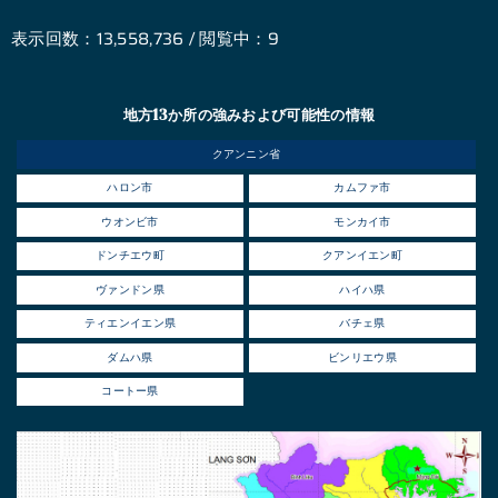
表示回数：13,558,736 / 閲覧中：9
地方13か所の強みおよび可能性の情報
クアンニン省
ハロン市
カムファ市
ウオンビ市
モンカイ市
ドンチエウ町
クアンイエン町
ヴァンドン県
ハイハ県
ティエンイエン県
バチェ県
ダムハ県
ビンリエウ県
コートー県