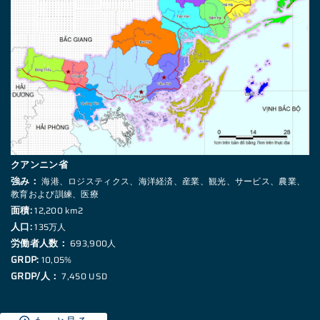
クアンニン省
強み：
海港、ロジスティクス、海洋経済、産業、観光、サービス、農業、
教育および訓練、医療
面積:
12,200 km2
人口:
135万人
労働者人数：
693,900人
GRDP:
10,05%
GRDP/人：
7,450 USD