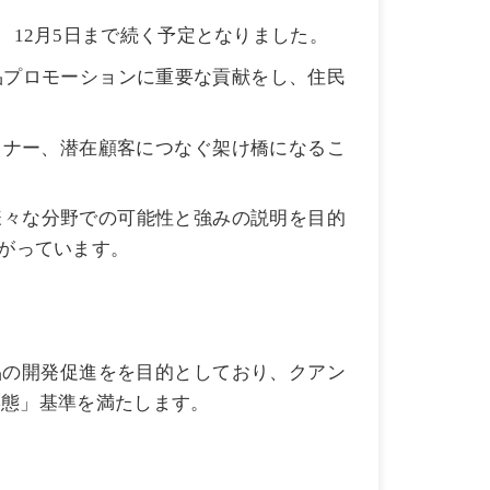
、
月
日まで続く予定となりました。
12
5
品プロモーションに重要な貢献をし、住民
トナー、潜在顧客につなぐ架け橋になるこ
様々な分野での可能性と強みの説明
を目的
がっています。
品の開発促進をを目的としており、クアン
形態」基準を満たします。