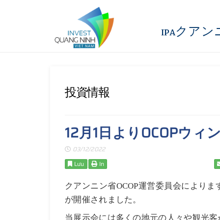
IPAクア
投資情報
12月1日よりOCOPウ
03/12/2022
Lưu
In
クアンニン省
運営委員会によりま
OCOP
が開催されました。
当展示会には多くの地元の人々や観光客