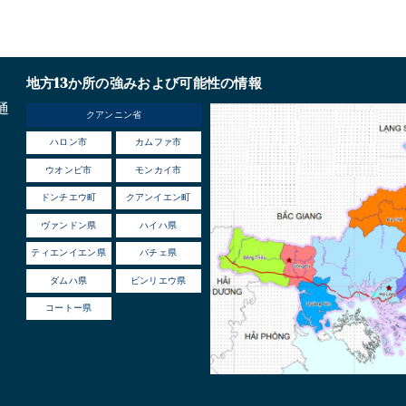
地方13か所の強みおよび可能性の情報
通
クアンニン省
ハロン市
カムファ市
ウオンビ市
モンカイ市
ドンチエウ町
クアンイエン町
ヴァンドン県
ハイハ県
ティエンイエン県
バチェ県
ダムハ県
ビンリエウ県
コートー県