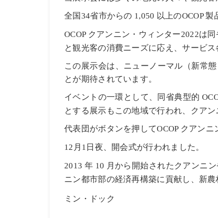
全国
省市からの
以上の
製
34
1,050
OCOP
クアンニン・ウィンター
は同
OCOP
2022
と観光客の消費ニーズに応え、サービス
この展示会は、ニューノーマル（新常態
とが期待されています。
イベントの一環として、同省典型的
OC
とする
展示もこの地域で行われ、クアン
代表団がボタンを押して
クアンニ
OCOP
月
日夜、開会式が行われました。
12
1
年
月から開始されたクアンニン
2013
10
ニン都市部の経済再構築に貢献し、新農
ミン・ドック