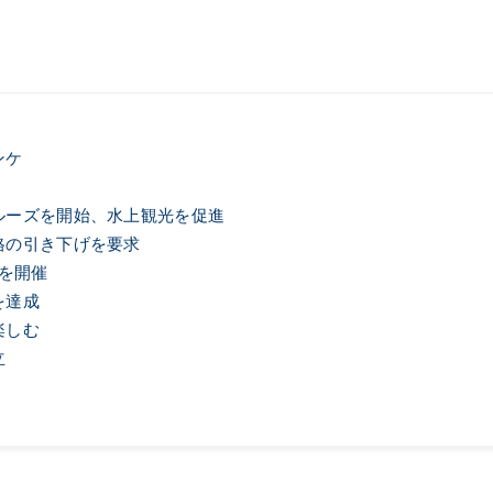
ンケ
ルーズを開始、水上観光を促進
格の引き下げを要求
2を開催
を達成
楽しむ
立