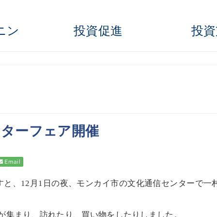
ンニン
投資促進
投資
ィンターフェア開催
Email
すと、
月
日の夜、モンカイ市の文化通信センターで一
12
1
が集まり、訪れたり、買い物をしたりしました。