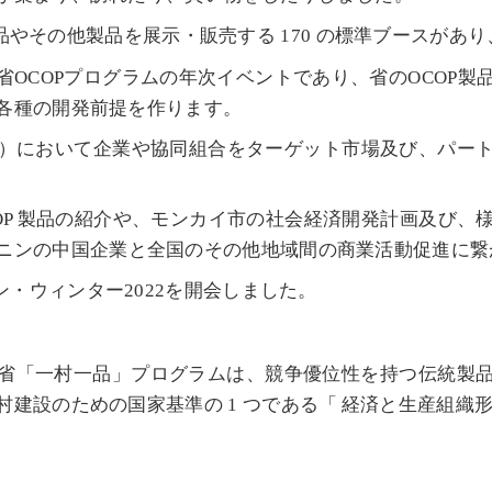
品やその他製品を展示・販売する
の標準ブースがあり
170
省
プログラムの年次イベントであり、省の
製
OCOP
OCOP
各種の開発前提を作ります。
）において企業や協同組合をターゲット市場及び、パー
製品の紹介や、モンカイ市の社会経済開発計画及び、
OP
ニンの中国企業と全国のその他地域間の商業活動促進に繋
ン・ウィンター
を開会しました。
2022
省「一村一品」プログラムは、競争優位性を持つ伝統製
村建設のための国家基準の
つである「
経済と生産組織
1