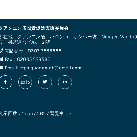
クアンニン省投資促進支援委員会
所在地：クアンニン省、ハロン市、ホンハー坊、Nguyen Van Cu
り、機関連合ビル、２階
電話番号：0203.3533686
Fax：0203.3533586
Email: ittpa.quangninh@gmail.com
zalo
表示回数：13,557,585 / 閲覧中：7