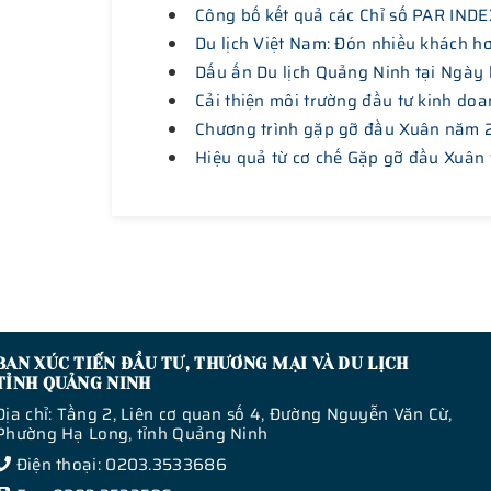
Công bố kết quả các Chỉ số PAR INDE
Du lịch Việt Nam: Đón nhiều khách h
Dấu ấn Du lịch Quảng Ninh tại Ngày 
Cải thiện môi trường đầu tư kinh doa
Chương trình gặp gỡ đầu Xuân năm
Hiệu quả từ cơ chế Gặp gỡ đầu Xuân 
BAN XÚC TIẾN ĐẦU TƯ, THƯƠNG MẠI VÀ DU LỊCH
TỈNH QUẢNG NINH
Địa chỉ: Tầng 2, Liên cơ quan số 4, Đường Nguyễn Văn Cừ,
Phường Hạ Long, tỉnh Quảng Ninh
Điện thoại: 0203.3533686