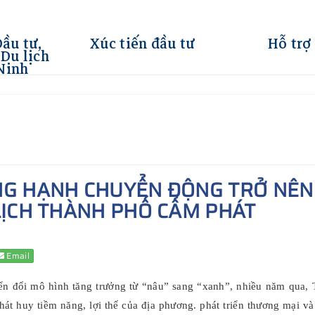
Đầu tư,
Xúc tiến đầu tư
Hỗ trợ
Du lịch
Ninh
G HẠNH CHUYỂN ĐỘNG TRỞ NÊN
LỊCH THÀNH PHỐ CẨM PHÁT
Email
n đổi mô hình tăng trưởng từ “nâu” sang “xanh”, nhiều năm qua, T
phát huy tiềm năng, lợi thế của địa phương. phát triển thương mại 