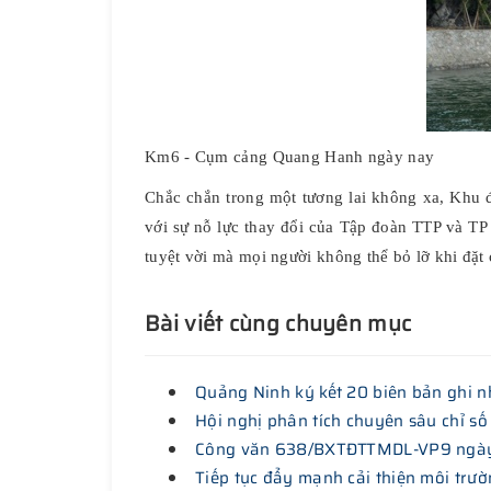
Km6 - Cụm cảng Quang Hanh ngày nay
Chắc chắn trong một tương lai không xa, Khu đ
với sự nỗ lực thay đổi của Tập đoàn TTP và 
tuyệt vời mà mọi người không thể bỏ lỡ khi đặ
Bài viết cùng chuyên mục
Quảng Ninh ký kết 20 biên bản ghi nh
Hội nghị phân tích chuyên sâu chỉ số
Công văn 638/BXTĐTTMDL-VP9 ngày 18
Tiếp tục đẩy mạnh cải thiện môi trườ