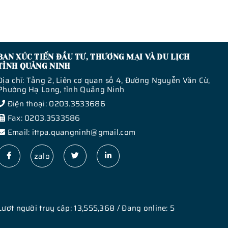
BAN XÚC TIẾN ĐẦU TƯ, THƯƠNG MẠI VÀ DU LỊCH
TỈNH QUẢNG NINH
Địa chỉ: Tầng 2, Liên cơ quan số 4, Đường Nguyễn Văn Cừ,
Phường Hạ Long, tỉnh Quảng Ninh
Điện thoại: 0203.3533686
Fax: 0203.3533586
Email: ittpa.quangninh@gmail.com
zalo
Lượt người truy cập: 13,555,368 / Đang online: 5