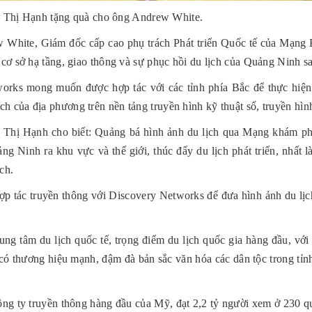
Thị Hạnh tặng quà cho ông Andrew White.
w White, Giám đốc cấp cao phụ trách Phát triển Quốc tế của Mạng 
à cơ sở hạ tầng, giao thông và sự phục hồi du lịch của Quảng Ninh s
orks mong muốn được hợp tác với các tỉnh phía Bắc để thực hiện
h của địa phương trên nền tảng truyền hình kỹ thuật số, truyền hình
ị Hạnh cho biết: Quảng bá hình ảnh du lịch qua Mạng khám phá 
ng Ninh ra khu vực và thế giới, thúc đẩy du lịch phát triển, nhất
ch.
 hợp tác truyền thông với Discovery Networks để đưa hình ảnh du 
g tâm du lịch quốc tế, trọng điểm du lịch quốc gia hàng đầu, với 
 có thương hiệu mạnh, đậm đà bản sắc văn hóa các dân tộc trong tỉn
ng ty truyền thông hàng đầu của Mỹ, đạt 2,2 tỷ người xem ở 230 q