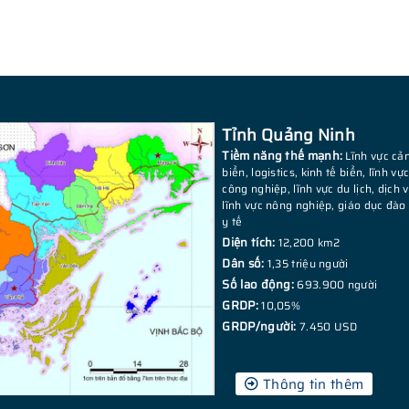
Tỉnh Quảng Ninh
Tiềm năng thế mạnh:
Lĩnh vực cả
biển, logistics, kinh tế biển, lĩnh vự
công nghiệp, lĩnh vực du lịch, dịch v
lĩnh vực nông nghiệp, giáo dục đào 
y tế
Diện tích:
12,200 km2
Dân số:
1,35 triệu người
Số lao động:
693.900 người
GRDP:
10,05%
GRDP/người:
7.450 USD
Thông tin thêm