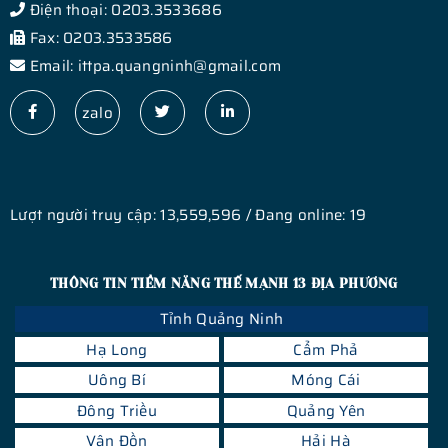
Điện thoại: 0203.3533686
Fax: 0203.3533586
Email: ittpa.quangninh@gmail.com
zalo
Lượt người truy cập: 13,559,596 / Đang online: 19
THÔNG TIN TIỀM NĂNG THẾ MẠNH 13 ĐỊA PHƯƠNG
Tỉnh Quảng Ninh
Hạ Long
Cẩm Phả
Uông Bí
Móng Cái
Đông Triều
Quảng Yên
Vân Đồn
Hải Hà