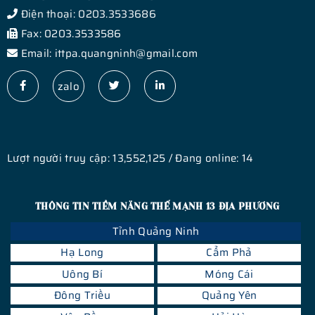
Điện thoại: 0203.3533686
Fax: 0203.3533586
Email: ittpa.quangninh@gmail.com
zalo
Lượt người truy cập: 13,552,125 / Đang online: 14
THÔNG TIN TIỀM NĂNG THẾ MẠNH 13 ĐỊA PHƯƠNG
Tỉnh Quảng Ninh
Hạ Long
Cẩm Phả
Uông Bí
Móng Cái
Đông Triều
Quảng Yên