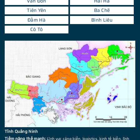
Vân Đồn
Hải Hà
Tiên Yên
Ba Chẽ
Đầm Hà
Bình Liêu
Cô Tô
Tỉnh Quảng Ninh
Tiềm năng thế mạnh:
Lĩnh vực cảng biển, logistics, kinh tế biển, lĩnh