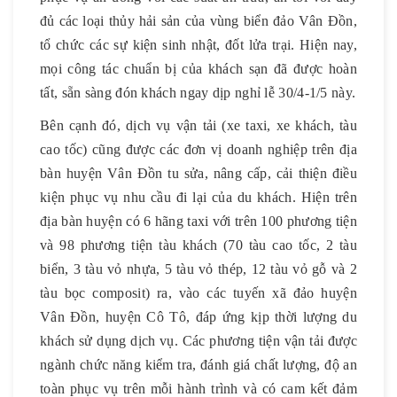
đủ các loại thủy hải sản của vùng biển đảo Vân Đồn,
tổ chức các sự kiện sinh nhật, đốt lửa trại. Hiện nay,
mọi công tác chuẩn bị của khách sạn đã được hoàn
tất, sẵn sàng đón khách ngay dịp nghỉ lễ 30/4-1/5 này.
Bên cạnh đó, dịch vụ vận tải (xe taxi, xe khách, tàu
cao tốc) cũng được các đơn vị doanh nghiệp trên địa
bàn huyện Vân Đồn tu sửa, nâng cấp, cải thiện điều
kiện phục vụ nhu cầu đi lại của du khách. Hiện trên
địa bàn huyện có 6 hãng taxi với trên 100 phương tiện
và 98 phương tiện tàu khách (70 tàu cao tốc, 2 tàu
biển, 3 tàu vỏ nhựa, 5 tàu vỏ thép, 12 tàu vỏ gỗ và 2
tàu bọc composit) ra, vào các tuyến xã đảo huyện
Vân Đồn, huyện Cô Tô, đáp ứng kịp thời lượng du
khách sử dụng dịch vụ. Các phương tiện vận tải được
ngành chức năng kiểm tra, đánh giá chất lượng, độ an
toàn phục vụ trên mỗi hành trình và có cam kết đảm