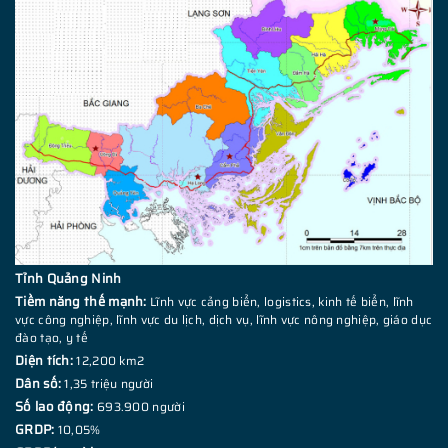
Tỉnh Quảng Ninh
Tiềm năng thế mạnh:
Lĩnh vực cảng biển, logistics, kinh tế biển, lĩnh
vực công nghiệp, lĩnh vực du lịch, dịch vụ, lĩnh vực nông nghiệp, giáo dục
đào tạo, y tế
Diện tích:
12,200 km2
Dân số:
1,35 triệu người
Số lao động:
693.900 người
GRDP:
10,05%