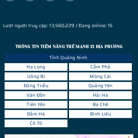
Lượt người truy cập: 13,560,229 / Đang online: 15
THÔNG TIN TIỀM NĂNG THẾ MẠNH 13 ĐỊA PHƯƠNG
Tỉnh Quảng Ninh
Hạ Long
Cẩm Phả
Uông Bí
Móng Cái
Đông Triều
Quảng Yên
Vân Đồn
Hải Hà
Tiên Yên
Ba Chẽ
Đầm Hà
Bình Liêu
Cô Tô