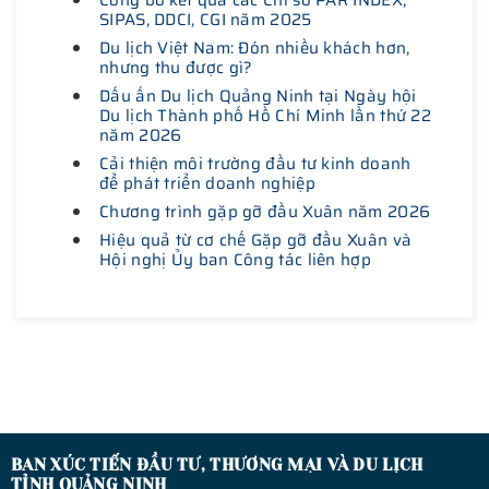
Công bố kết quả các Chỉ số PAR INDEX,
SIPAS, DDCI, CGI năm 2025
Du lịch Việt Nam: Đón nhiều khách hơn,
nhưng thu được gì?
Dấu ấn Du lịch Quảng Ninh tại Ngày hội
Du lịch Thành phố Hồ Chí Minh lần thứ 22
năm 2026
Cải thiện môi trường đầu tư kinh doanh
để phát triển doanh nghiệp
Chương trình gặp gỡ đầu Xuân năm 2026
Hiệu quả từ cơ chế Gặp gỡ đầu Xuân và
Hội nghị Ủy ban Công tác liên hợp
BAN XÚC TIẾN ĐẦU TƯ, THƯƠNG MẠI VÀ DU LỊCH
TỈNH QUẢNG NINH