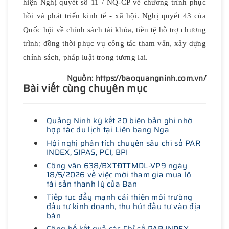
hiện Nghị quyết số 11 / NQ-CP về chương trình phục
hồi và phát triển kinh tế - xã hội. Nghị quyết 43 của
Quốc hội về chính sách tài khóa, tiền tệ hỗ trợ chương
trình; đồng thời phục vụ công tác tham vấn, xây dựng
chính sách, pháp luật trong tương lai.
Nguồn: https://baoquangninh.com.vn/
Bài viết cùng chuyên mục
Quảng Ninh ký kết 20 biên bản ghi nhớ
hợp tác du lịch tại Liên bang Nga
Hội nghị phân tích chuyên sâu chỉ số PAR
INDEX, SIPAS, PCI, BPI
Công văn 638/BXTĐTTMDL-VP9 ngày
18/5/2026 về việc mời tham gia mua lô
tài sản thanh lý của Ban
Tiếp tục đẩy mạnh cải thiện môi trường
đầu tư kinh doanh, thu hút đầu tư vào địa
bàn