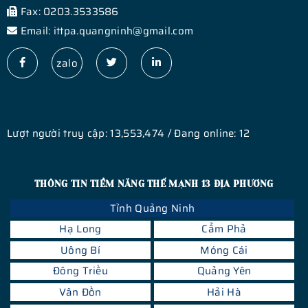
Fax: 0203.3533586
Email: ittpa.quangninh@gmail.com
zalo
Lượt người truy cập: 13,553,474 / Đang online: 12
THÔNG TIN TIỀM NĂNG THẾ MẠNH 13 ĐỊA PHƯƠNG
Tỉnh Quảng Ninh
Hạ Long
Cẩm Phả
Uông Bí
Móng Cái
Đông Triều
Quảng Yên
Vân Đồn
Hải Hà