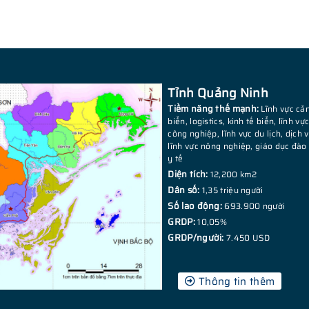
Tỉnh Quảng Ninh
Tiềm năng thế mạnh:
Lĩnh vực cả
biển, logistics, kinh tế biển, lĩnh vự
công nghiệp, lĩnh vực du lịch, dịch v
lĩnh vực nông nghiệp, giáo dục đào 
y tế
Diện tích:
12,200 km2
Dân số:
1,35 triệu người
Số lao động:
693.900 người
GRDP:
10,05%
GRDP/người:
7.450 USD
Thông tin thêm