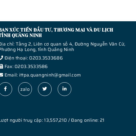
BAN XÚC TIẾN ĐẦU TƯ, THƯƠNG MẠI VÀ DU LỊCH
TỈNH QUẢNG NINH
Địa chỉ: Tầng 2, Liên cơ quan số 4, Đường Nguyễn Văn Cừ,
Phường Hạ Long, tỉnh Quảng Ninh
Điện thoại: 0203.3533686
Fax: 0203.3533586
Email: ittpa.quangninh@gmail.com
zalo
Lượt người truy cập: 13,557,210 / Đang online: 21