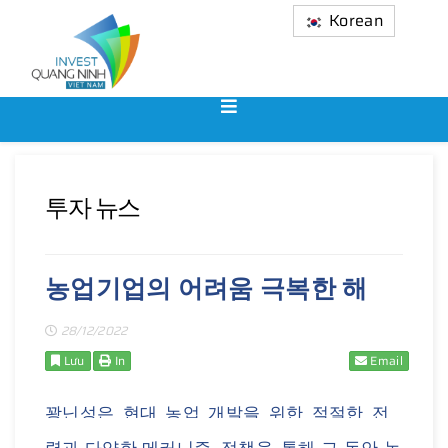
Korean
투자 뉴스
농업기업의 어려움 극복한 해
28/12/2022
Lưu
In
Email
꽝닌
성은
현대
농업
개발을
위한
적절한
전
력과
다양한
메커니즘
,
정책을
통해
그 동안
농