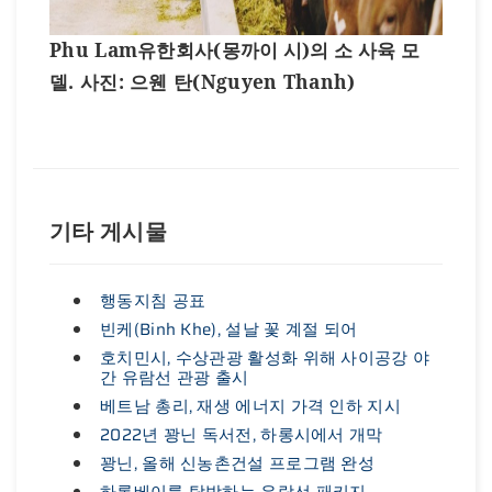
Phu Lam유한회사(
몽까이
시
)
의
소
사육
모
델
.
사진
: 으웬 탄(Nguyen Thanh)
기타 게시물
행동지침 공표
빈케(Binh Khe), 설날 꽃 계절 되어
호치민시, 수상관광 활성화 위해 사이공강 야
간 유람선 관광 출시
베트남 총리, 재생 에너지 가격 인하 지시
2022년 꽝닌 독서전, 하롱시에서 개막
꽝닌, 올해 신농촌건설 프로그램 완성