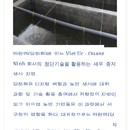
딴랍
면
(담하현)
에
있는
Viet Uc - Quang
Ninh 회사
의
첨단기술을 활용하는
새우
종자
생산
지역
.
담하
현은
디지털
변혁과
농업
생산에
대한
과학
및
기술
활용
측면에서
전형적인 지방
이
되고
있으며
농업
기업들은
이
과정
에서
선
구적인
역할을
한다
.
대표적으로는
딴랍
면
(담
하현)
에
있는
약
170
헥타르
규모의
첨단 종자