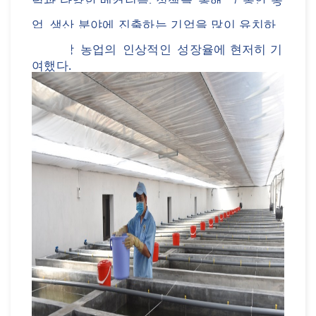
업
생산 분야에 진출하는 기업을
많이
유치하
여
지방
농업의
인상적인
성장율에
현저히
기
여했다
.