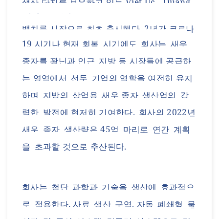
생산 단지를 보유하고 있는
Viet Uc - Quang
Ninh회사(Viet Uc
그룹
)
는
2019
년
새우
종자
뱃치를
시장으로 최초
출시했다
. 2년간 코로나
19
시기나 현재 회복
시기에도
회사는
새우
종자를
꽝닌과
인근
지방
등
시장들에 공급하
는 영역에서
선두
기업의 역할을 여전히 유지
하며
지방의
상업용
새우 종자
생산업의
강
력한
발전에 현저히 기여한다
.
회사의
2022
년
새우
종자
생산량은
45
억
마리로
연간
계획
을
초과할 것으로 추산된다
.
회사는
첨단
과학과
기술을
생산에
효과적으
로
적용한다
.
사료
생산
구역
,
자동
폐쇄형
물