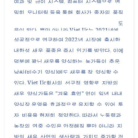
여과
및
급이
시스템
,
컴퓨터
시스템으로
면
밀히
모니터링 등을 통해
회사가
종자의
품질
및
개발
환경을
절처히
모니터링하는 데에 도
움이 된다
. 뿐만 아니라 Viet Uc는
2021년에
성공적으로 연구하여
2022
년
시장에
출시한
내한성
새우
품종은 즉시
인기를 받았다
. 이에
덕분에 꽝닌 새우를 양식하는
농가들이
추운
날씨
(
비수기
양식
)
에도
새우를
잘
양식할 수
있다
.
Viet Uc회사의
선구적
역할로
지방의
새우
양식가들은
"
겨울
휴업
"
없이
일년
내내
양식장
운영을
효과적으로 유지할
수
있어
투
자
비용을 현저히
절약한다
. 따라서
노동력과
농장의
연중
수입은 안정해질 뿐만 아니라
지
방의
새우
산업의
생산량과
가치도 증가할 것