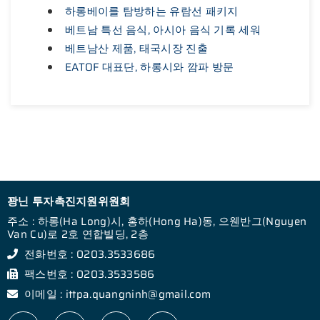
하롱베이를 탐방하는 유람선 패키지
베트남 특선 음식, 아시아 음식 기록 세워
베트남산 제품, 태국시장 진출
EATOF 대표단, 하롱시와 깜파 방문
꽝닌 투자촉진지원위원회
주소 : 하롱(Ha Long)시, 홍하(Hong Ha)동, 으웬반그(Nguyen
Van Cu)로 2호 연합빌딩, 2층
전화번호 : 0203.3533686
팩스번호 : 0203.3533586
이메일 : ittpa.quangninh@gmail.com