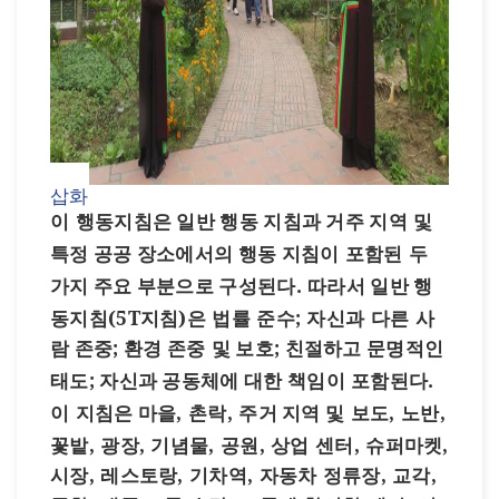
삽화
이 행동지침은
일반
행동
지침과
거주
지역 및
특정
공공
장소에서의
행동
지침이 포함된 두
가지
주요
부분으로
구성된다
.
따라서
일반
행
동지침
(5T지침)은
법률 준수
; 자신과 다른 사
람
존중
;
환경
존중 및
보호
;
친절하고
문명적인
태도
;
자신과
공동체에
대한
책임
이 포함된다
.
이 지침은
마을
,
촌락
,
주거
지역
및
보도
, 노반,
꽃밭, 광장, 기념물, 공원, 상업 센터, 슈퍼마켓,
시장, 레스토랑, 기차역, 자동차 정류장, 교각,