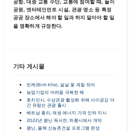
공항, 대중 교통 수단, 교통에 참여할 때, 놀이
공원, 엔터테인먼트 시설, 관광 명소 등
특정
공공
장소에서
해야
할
일과
하지
말아야
할
일
을
명확하게
규정한다
.
기타 게시물
빈케(Binh Khe), 설날 꽃 계절 되어
농업기업의 어려움 극복한 해
호치민시, 수상관광 활성화 위해 사이공강 야
간 유람선 관광 출시
베트남 총리, 재생 에너지 가격 인하 지시
2022년 꽝닌 독서전, 하롱시에서 개막
꽝닌, 올해 신농촌건설 프로그램 완성