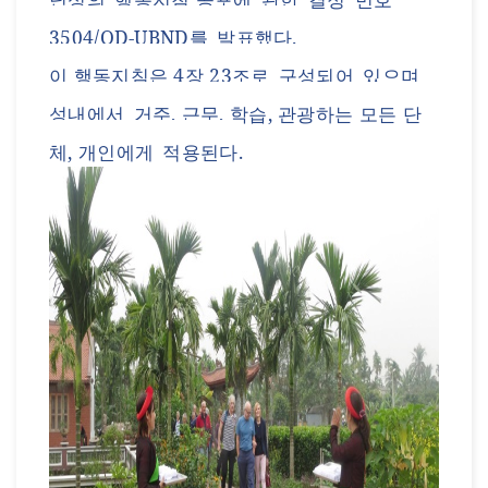
3504/QD-UBND
를
발표했다
.
이 행동지침은
4
장
23
조로
구성되어
있으며
성
내에서
거주
,
근무
,
학습
, 관광
하는
모든
단
체
,
개인에게
적용된다
.