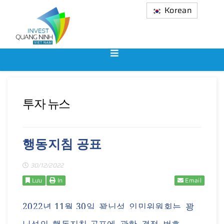
Korean
투자 뉴스
행동지침 공표
30/12/2022
Lưu
In
Email
2022
년
11
월
30
일
꽝닌성
인민위원회는
꽝
닌성의
행동
지침
공포에
관한
결정
번호